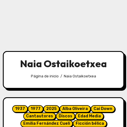
Naia Ostaikoetxea
Página de inicio
Naia Ostaikoetxea
1937
1977
2025
Alba Oliveira
Cai Down
Cantautores
Discos
Edad Media
Emilia Fernández Cueli
Ficción bélica