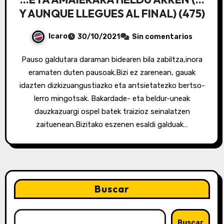
Y AUNQUE LLEGUES AL FINAL) (475)
Icaro
30/10/2021
Sin comentarios
Pauso galdutara daraman bidearen bila zabiltza,inora
eramaten duten pausoak.Bizi ez zarenean, gauak
idazten dizkizuangustiazko eta antsietatezko bertso-
lerro mingotsak. Bakardade- eta beldur-uneak
dauzkazuargi ospel batek traizioz seinalatzen
zaituenean.Bizitako eszenen esaldi galduak…
Buscar
Buscar