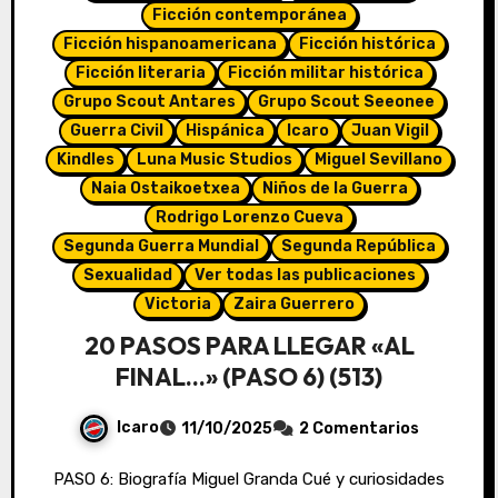
Ficción contemporánea
Ficción hispanoamericana
Ficción histórica
Ficción literaria
Ficción militar histórica
Grupo Scout Antares
Grupo Scout Seeonee
Guerra Civil
Hispánica
Icaro
Juan Vigil
Kindles
Luna Music Studios
Miguel Sevillano
Naia Ostaikoetxea
Niños de la Guerra
Rodrigo Lorenzo Cueva
Segunda Guerra Mundial
Segunda República
Sexualidad
Ver todas las publicaciones
Victoria
Zaira Guerrero
20 PASOS PARA LLEGAR «AL
FINAL…» (PASO 6) (513)
Icaro
11/10/2025
2 Comentarios
PASO 6: Biografía Miguel Granda Cué y curiosidades