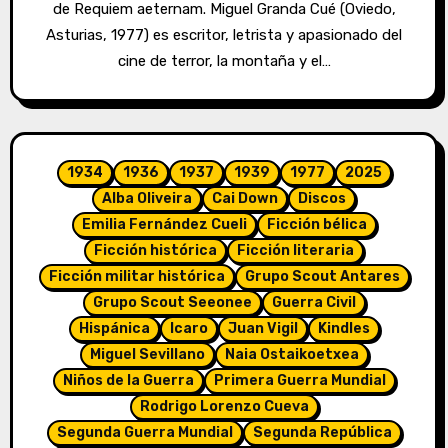
de Requiem aeternam. Miguel Granda Cué (Oviedo,
Asturias, 1977) es escritor, letrista y apasionado del
cine de terror, la montaña y el…
1934
1936
1937
1939
1977
2025
Alba Oliveira
Cai Down
Discos
Emilia Fernández Cueli
Ficción bélica
Ficción histórica
Ficción literaria
Ficción militar histórica
Grupo Scout Antares
Grupo Scout Seeonee
Guerra Civil
Hispánica
Icaro
Juan Vigil
Kindles
Miguel Sevillano
Naia Ostaikoetxea
Niños de la Guerra
Primera Guerra Mundial
Rodrigo Lorenzo Cueva
Segunda Guerra Mundial
Segunda República