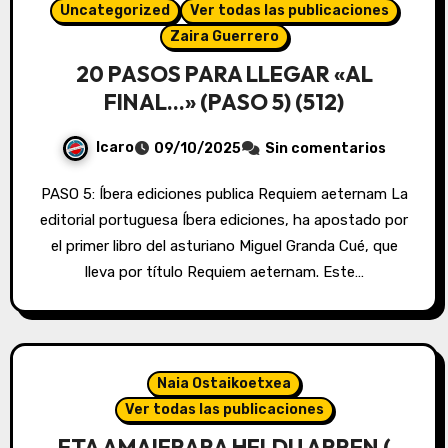
Uncategorized
Ver todas las publicaciones
Zaira Guerrero
20 PASOS PARA LLEGAR «AL
FINAL…» (PASO 5) (512)
Icaro
09/10/2025
Sin comentarios
PASO 5: Íbera ediciones publica Requiem aeternam La
editorial portuguesa Íbera ediciones, ha apostado por
el primer libro del asturiano Miguel Granda Cué, que
lleva por título Requiem aeternam. Este…
Naia Ostaikoetxea
Ver todas las publicaciones
…ETA AMAIERARA HELDU ARREN (…