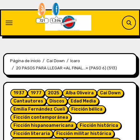
Saltar
al
contenido
721
1.39k
Página de inicio
Cai Down
Icaro
20 PASOS PARA LLEGAR «AL FINAL…» (PASO 6) (513)
1937
1977
2025
Alba Oliveira
Cai Down
Cantautores
Discos
Edad Media
Emilia Fernández Cueli
Ficción bélica
Ficción contemporánea
Ficción hispanoamericana
Ficción histórica
Ficción literaria
Ficción militar histórica