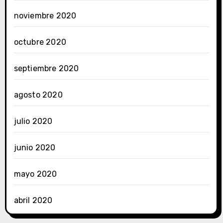
noviembre 2020
octubre 2020
septiembre 2020
agosto 2020
julio 2020
junio 2020
1937
1977
2025
Alba Oliveira
mayo 2020
Cai Down
Cantautores
Discos
Edad Media
Emilia Fernández Cueli
abril 2020
Ficción bélica
Ficción contemporánea
Ficción hispanoamericana