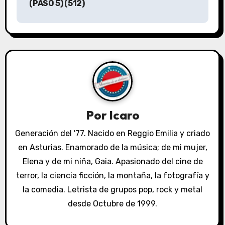
v
(PASO 5) (512)
e
g
a
c
i
Por
Icaro
ó
Generación del '77. Nacido en Reggio Emilia y criado
n
1934
1936
1937
1939
1977
2025
en Asturias. Enamorado de la música; de mi mujer,
Alba Oliveira
Cai Down
Discos
Elena y de mi niña, Gaia. Apasionado del cine de
d
Emilia Fernández Cueli
Ficción bélica
terror, la ciencia ficción, la montaña, la fotografía y
e
Ficción histórica
Ficción literaria
la comedia. Letrista de grupos pop, rock y metal
Ficción militar histórica
desde Octubre de 1999.
e
Grupo Scout Antares
Grupo Scout Seeonee
Guerra Civil