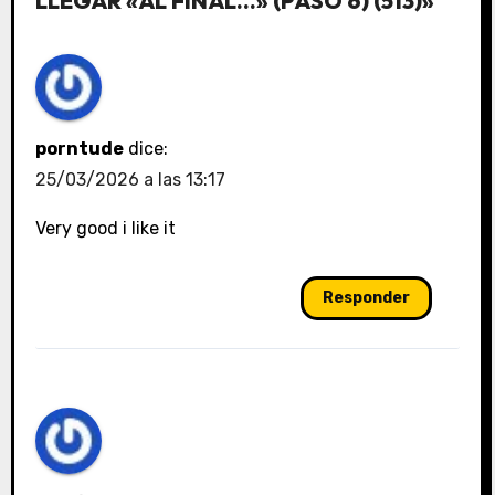
LLEGAR «AL FINAL…» (PASO 6) (513)»
porntude
dice:
25/03/2026 a las 13:17
Very good i like it
Responder