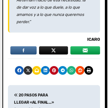
de dar voz a lo que duele, a lo que
amamos y a lo que nunca queremos
perder.”
ICARO
N
20 PASOS PARA
a
LLEGAR «AL FINAL…»