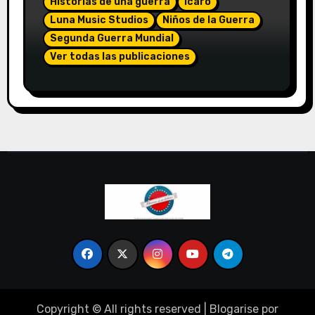
Historias de una guerra
Icaro
Luna Music Studios
Niños de la Guerra
Segunda Guerra Mundial
Ver todas las publicaciones
20 PASOS PARA LLEGAR «AL FINAL…»
(PASO 3) (510)
Copyright © All rights reserved
|
Blogarise
por