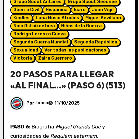
Grupo Scout Antares
Grupo Scout Seeonee
Guerra Civil
Hispánica
Icaro
Juan Vigil
Kindles
Luna Music Studios
Miguel Sevillano
Naia Ostaikoetxea
Niños de la Guerra
Rodrigo Lorenzo Cueva
Segunda Guerra Mundial
Segunda República
Sexualidad
Ver todas las publicaciones
Victoria
Zaira Guerrero
20 PASOS PARA LLEGAR
«AL FINAL…» (PASO 6) (513)
Por
Icaro
11/10/2025
PASO 6:
Biografía
Miguel Granda Cué
y
curiosidades de
Requiem aeternam
.